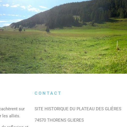
CONTACT
cachèrent sur
SITE HISTORIQUE DU PLATEAU DES GLIÈRES
les alliés.
74570 THORENS GLIERES