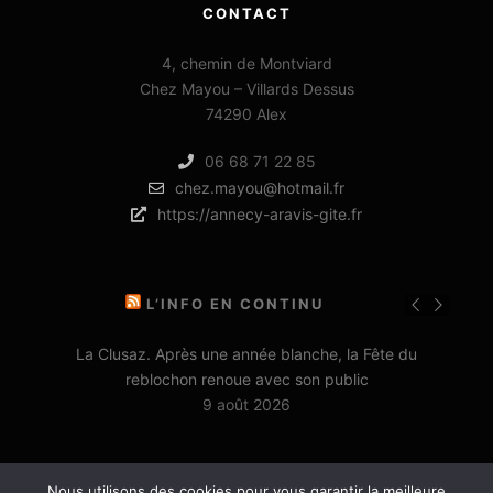
CONTACT
4, chemin de Montviard
Chez Mayou – Villards Dessus
74290 Alex
06 68 71 22 85
chez.mayou@hotmail.fr
https://annecy-aravis-gite.fr
L’INFO EN CONTINU
La Clusaz. Après une année blanche, la Fête du
reblochon renoue avec son public
9 août 2026
Nous utilisons des cookies pour vous garantir la meilleure