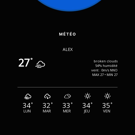
MÉTÉO
ALEX
27
°
broken clouds
54% humidité
vent : 0m/s NNO
MAX 27 • MIN 27
34
32
33
34
35
°
°
°
°
°
LUN
MAR
MER
JEU
VEN