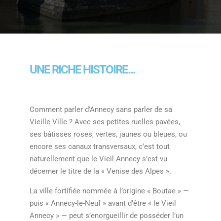
UNE RICHE HISTOIRE...
Comment parler d’Annecy sans parler de sa
Vieille Ville ? Avec ses petites ruelles pavées,
ses bâtisses roses, vertes, jaunes ou bleues, ou
encore ses canaux transversaux, c’est tout
naturellement que le Vieil Annecy s’est vu
décerner le titre de la « Venise des Alpes ».
La ville fortifiée nommée à l’origine « Boutae » —
puis « Annecy-le-Neuf » avant d’être « le Vieil
Annecy » — peut s’enorgueillir de posséder l’un