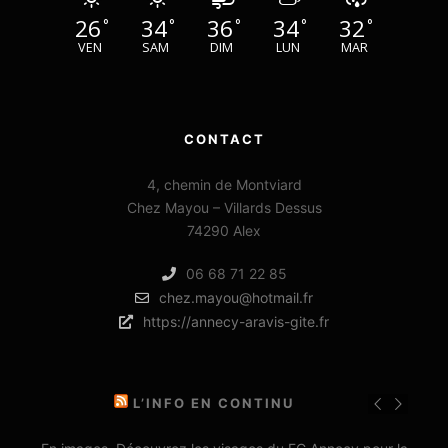
26
34
36
34
32
°
°
°
°
°
VEN
SAM
DIM
LUN
MAR
CONTACT
4, chemin de Montviard
Chez Mayou – Villards Dessus
74290 Alex
06 68 71 22 85
chez.mayou@hotmail.fr
https://annecy-aravis-gite.fr
L’INFO EN CONTINU