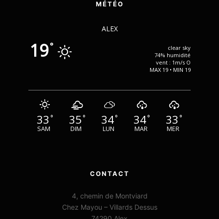
MÉTÉO
ALEX
19
°
clear sky
74% humidité
vent : 1m/s O
MAX 19 • MIN 19
33
35
34
34
33
°
°
°
°
°
SAM
DIM
LUN
MAR
MER
CONTACT
4, chemin de Montviard
Chez Mayou – Villards Dessus
74290 Alex