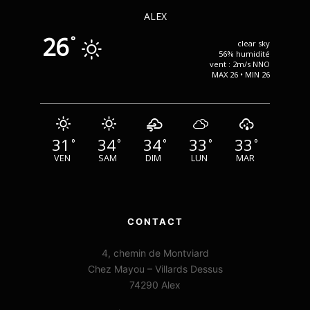
ALEX
26
°
clear sky
56% humidité
vent : 2m/s NNO
MAX 26 • MIN 26
31
34
34
33
33
°
°
°
°
°
VEN
SAM
DIM
LUN
MAR
CONTACT
4, chemin de Montviard
Chez Mayou – Villards Dessus
74290 Alex