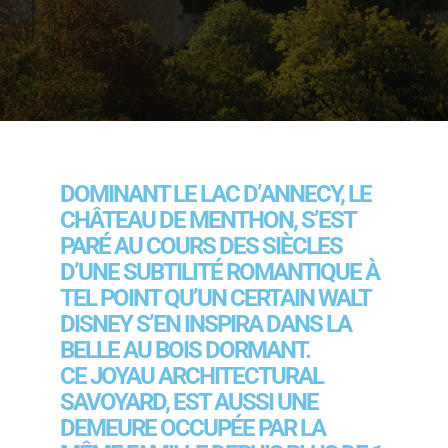
DOMINANT LE LAC D’ANNECY, LE
CHÂTEAU DE MENTHON, S’EST
PARÉ AU COURS DES SIÈCLES
D’UNE SUBTILITÉ ROMANTIQUE À
TEL POINT QU’UN CERTAIN WALT
DISNEY S’EN INSPIRA DANS LA
BELLE AU BOIS DORMANT.
CE JOYAU ARCHITECTURAL
SAVOYARD, EST AUSSI UNE
DEMEURE OCCUPÉE PAR LA